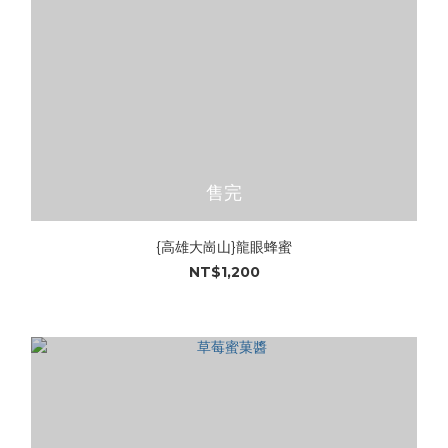
售完
{高雄大崗山}龍眼蜂蜜
NT$1,200