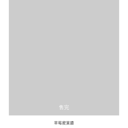
售完
草莓蜜菓醬