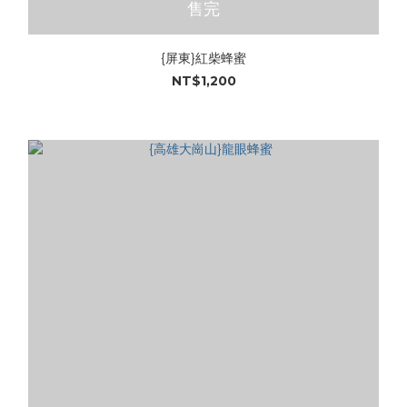
售完
{屏東}紅柴蜂蜜
NT$1,200