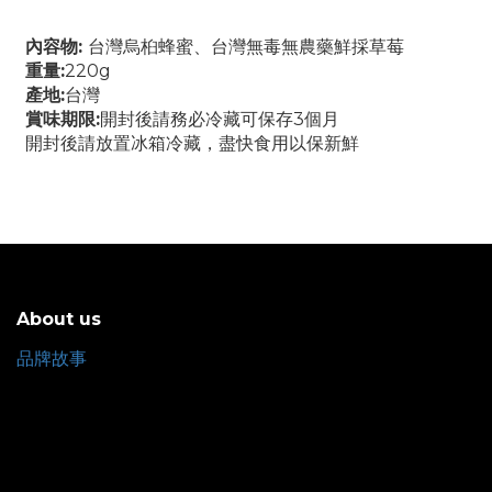
內容物:
台灣烏桕蜂蜜、台灣無毒無農藥鮮採草莓
重量:
220g
產地:
台灣
賞味期限:
開封後請務必冷藏可保存3個月
開封後請放置冰箱冷藏，盡快食用以保新鮮
About us
品牌故事