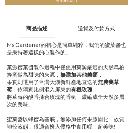
商品描述
送貨及付款方式
Ms.Gardener的初心是簡單純粹，我們的蜜菓醬也
是秉持著這樣的心製作的。
菓源蜜菓醬製作過程中僅使用菓源嚴選的天然烏桕
蜂蜜做為甜味的來源，
無添加其他糖類
，
果實則選用了台灣大湖新鮮產地直送的
無農藥草
莓
，依獨家比例混入屏東的
有機玫瑰
，
將草莓的酸香揉合玫瑰的香氣，濃縮成全天然多層
次的美味。
蜜菓醬以蜂蜜為基底，無添加任何果膠固化，故質
地較液態，很適合扮入優格中食用喔，超美味!