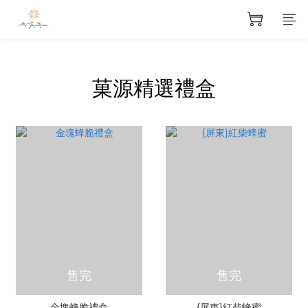
prev
next
菓源精選禮盒
售完
售完
金塊蜂脆禮盒
{屏東}紅柴蜂蜜