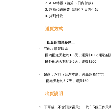
2. ATM
轉帳（請於
3
日內付款）
3.
超商代碼繳費（請於
7
日內付款）
4.
貨到付款
送貨方式
配合的物流夥伴：
宅配：順豐快遞
·
國內配送天數約
1-3
天，運費
$100(
消費滿
國外配送天數約
3-5
天，運費
$200
超商：
7-11
（台灣本島、外島超商門市）
·
配送天數約
5-7
天，運費
$60
出貨說明
1.
下單後（不含訂購當天），約
個工作天
1-3