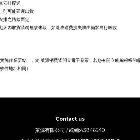
無安排配送
，則可能延遲出貨
安排之路線而定
七天內取貨請勿無故未取；如造成運費損失將由顧客自行吸收
實施作業要點」，於
菓源
消費皆開立電子發票，若您有開立統編報帳的
收件地址相同）
Contact us
菓源有限公司 / 統編:43846540