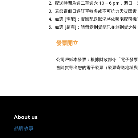
2.
配送時間為週二至週六
10 ~ 6 pm
，週日一
3.
若節慶假日遇訂單較多或不可抗力天災因素
4.
如選
[
宅配
]
：實際配送狀況將依照宅配司機
5.
如選
[
超商
]
：請留意到貨簡訊並於到貨之後
發票開立
公司戶紙本發票：根據財政部令「電子發票
會隨貨寄出您的電子發票（發票寄送地址與
About us
品牌故事